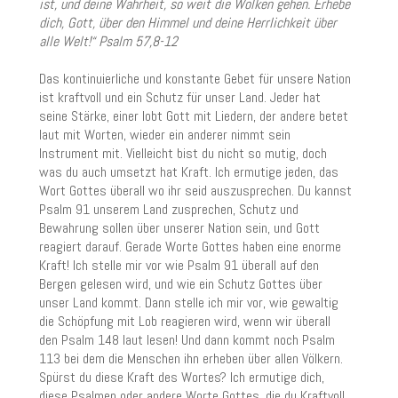
ist, und deine Wahrheit, so weit die Wolken gehen. Erhebe
dich, Gott, über den Himmel und deine Herrlichkeit über
alle Welt!“ Psalm 57,8-12
Das kontinuierliche und konstante Gebet für unsere Nation
ist kraftvoll und ein Schutz für unser Land. Jeder hat
seine Stärke, einer lobt Gott mit Liedern, der andere betet
laut mit Worten, wieder ein anderer nimmt sein
Instrument mit. Vielleicht bist du nicht so mutig, doch
was du auch umsetzt hat Kraft. Ich ermutige jeden, das
Wort Gottes überall wo ihr seid auszusprechen. Du kannst
Psalm 91 unserem Land zusprechen, Schutz und
Bewahrung sollen über unserer Nation sein, und Gott
reagiert darauf. Gerade Worte Gottes haben eine enorme
Kraft! Ich stelle mir vor wie Psalm 91 überall auf den
Bergen gelesen wird, und wie ein Schutz Gottes über
unser Land kommt. Dann stelle ich mir vor, wie gewaltig
die Schöpfung mit Lob reagieren wird, wenn wir überall
den Psalm 148 laut lesen! Und dann kommt noch Psalm
113 bei dem die Menschen ihn erheben über allen Völkern.
Spürst du diese Kraft des Wortes? Ich ermutige dich,
diese Psalmen oder andere Worte Gottes, die du Kraftvoll