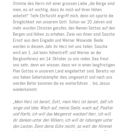
Stimme des Herrn mit einer grossen Liebe „die Berge sind
mein, es ist wichtig, dass ihr mich auf ihren Höhen
anbetet!“ Tiefe Ehrfurcht ergriff mich, denn ich spürte die
Dringlichkeit von unserem Gott. Schon vor 20 Jahren und
mehr wurden Christen gerufen, den Namen Gottes auf den
Bergen und Höhen zu erheben. Zwei von ihnen sind Sascha
Ernst aus dem Engadin und Werner Woiwode. Beide
werden in diesem Jahr ihr Herz mit uns teilen. Sascha
wird am 1. Juli beim Höhentreff, und Werner an der
Bergkonferenz am 14. Oktober zu uns reden. Das freut
uns sehr, denn wir wissen, dass wir in einen langfristigen
Plan Gottes in unserem Land eingebettet sind. Bereits vor
uns haben Gebetskämpfer dies umgesetzt und nach uns
werden Beter kommen die es weiterführen ... bis Jesus
wiederkommt.
„Mein Herz ist bereit, Gott, mein Herz ist bereit, daß ich
singe und lobe. Wach auf, meine Seele, wach auf, Psalter
und Harfe, ich will das Morgenrot wecken! Herr, ich will
dir danken unter den Völkern, ich will dir lobsingen unter
den Leuten. Denn deine Güte reicht, so weit der Himmel