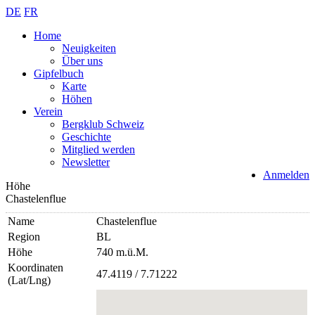
DE
FR
Home
Neuigkeiten
Über uns
Gipfelbuch
Karte
Höhen
Verein
Bergklub Schweiz
Geschichte
Mitglied werden
Newsletter
Anmelden
Höhe
Chastelenflue
Name
Chastelenflue
Region
BL
Höhe
740 m.ü.M.
Koordinaten
47.4119 / 7.71222
(Lat/Lng)